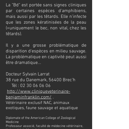
La "Bd" est portée sans signes cliniques
par certaines espèces d'amphibiens,
mais aussi par les têtards. Elle n'infecte
que les zones kératinisées de la peau
(=uniquement le bec, non vital, chez les
têtards).
Il y a une grosse problématique de
disparition d'espèces en milieu sauvage.
La problématique en captivité peut aussi
être dramatique...
Docteur Sylvain Larrat
38 rue du Danemark, 56400 Brec'h
Tél :
02 30 06 06 06
http://www.cliniqueveterinaire-
benjaminfranklin.com/
.
Vétérinaire exclusif NAC, animaux
exotiques, faune sauvage et aquatique
Diplomate of the American College of Zoological
Medicine
Professeur associé, faculté de médecine vétérinaire,