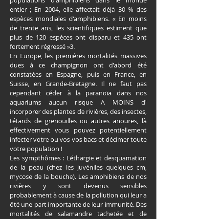
populations d'amphibiens dans le monde
entier ; En 2004, elle affectait déjà 30 % des
espèces mondiales d'amphibiens. « En moins
de trente ans, les scientifiques estiment que
plus de 120 espèces ont disparu et 435 ont
fortement régressé »3.
En Europe, les premières mortalités massives
dues à ce champignon ont d'abord été
constatées en Espagne, puis en France, en
Suisse, en Grande-Bretagne. Il ne faut pas
cependant céder à la paranoïa dans nos
aquariums aucun risque A MOINS d'
incorporer des plantes de rivières, des insectes,
tétards de grenouilles ou autres anoures, là
effectivement vous pouvez potentiellement
infecter votre ou vos vos bacs et décimer toute
votre population !
Les sympthômes : Léthargie et desquamation
de la peau (chez les juvéniles quelques cm,
mycose de la bouche). Les amphibiens de nos
rivières y sont devenus sensibles
probablement à cause de la pollution qui leur a
ôté une part importante de leur immunité. Des
mortalités de salamandre tachetée et de