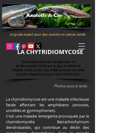
Le guide expert pour des axolotls en pleine santé
LA CHYTRIDIOMYCOSE
L'
automédication
est dangereuse, un
professionnel formé est le plus à même de
soigner votre loulou. Les médicaments nommés
le sont uniquement pour votre vétérinaire.
Photos sous le texte.
La chytridiomycose est une maladie infectieuse
fatale affectant les amphibiens (anoures,
urodèles et gymnophiones).
C'est une maladie émergente provoquée par le
chytridiomycète Batrachochytrium
dendrobatidis, qui contribue au déclin des