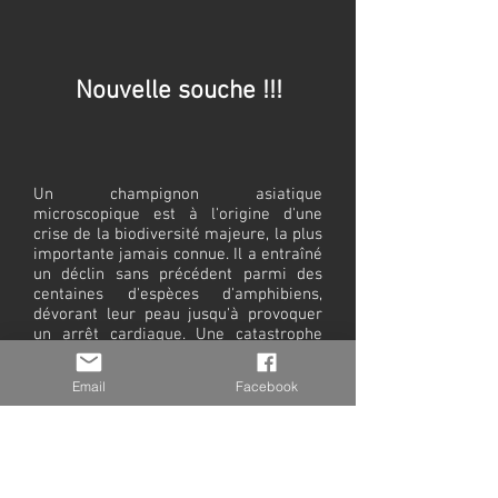
Nouvelle souche !!!
Un champignon asiatique
microscopique est à l'origine d'une
crise de la biodiversité majeure, la plus
importante jamais connue. Il a entraîné
un déclin sans précédent parmi des
centaines d'espèces d'amphibiens,
dévorant leur peau jusqu'à provoquer
un arrêt cardiaque. Une catastrophe
écologique pourtant passée longtemps
inaperçue.
Email
Facebook
Un champignon qui dévore la peau des grenouilles
Batrachochytrium dendrobatidis
appartient à la famille des
chytrides, des champignons aquatiques