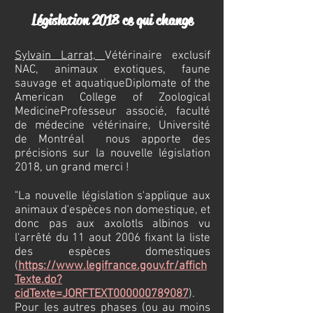
Législation 2018 ce qui change
Sylvain Larrat,
Vétérinaire exclusif
NAC, animaux exotiques, faune
sauvage et aquatique
Diplomate of the
American College of Zoological
Medicine
Professeur associé, faculté
de médecine vétérinaire, Université
de Montréal nous apporte des
précisions sur la nouvelle législation
2018, un grand merci !
"La nouvelle législation s'applique aux
animaux d'espèces non domestique, et
donc pas aux axolotls albinos vu
l'arrêté du 11 aout 2006 fixant la liste
des espèces domestiques
(
https://www.legifrance.gouv.fr/affich
Texte.do?
cidTexte=JORFTEXT000000789087
).
Pour les autres phases (ou au moins