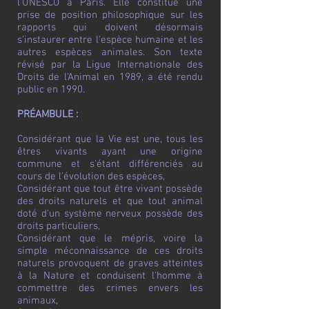
l'UNESCO à Paris. Elle constitue une
prise de position philosophique sur les
rapports qui doivent désormais
s'instaurer entre l'espèce humaine et les
autres espèces animales. Son texte
révisé par la Ligue Internationale des
Droits de l'Animal en 1989, a été rendu
public en 1990.
PRÉAMBULE :
Considérant que la Vie est une, tous les
êtres vivants ayant une origine
commune et s'étant différenciés au
cours de l'évolution des espèces,
Considérant que tout être vivant possède
des droits naturels et que tout animal
doté d'un système nerveux possède des
droits particuliers,
Considérant que le mépris, voire la
simple méconnaissance de ces droits
naturels provoquent de graves atteintes
à la Nature et conduisent l'homme à
commettre des crimes envers les
animaux,