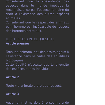
Considérant que la coexistence des
espèces dans le monde implique la
reconnaissance par l'espèce humaine du
droit à l'existence des autres espèces
animales,
Considérant que le respect des animaux
par l'homme est inséparable du respect
des hommes entre eux,
IL EST PROCLAME CE QUI SUIT :
Article premier
Tous les animaux ont des droits égaux à
l'existence dans le cadre des équilibres
biologiques.
Cette égalité n'occulte pas la diversité
des espèces et des individus.
Article 2
Toute vie animale a droit au respect.
Article 3
Aucun animal ne doit être soumis à de