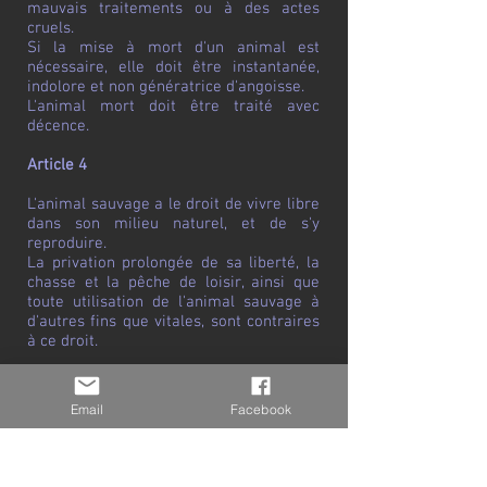
mauvais traitements ou à des actes
cruels.
Si la mise à mort d'un animal est
nécessaire, elle doit être instantanée,
indolore et non génératrice d'angoisse.
L'animal mort doit être traité avec
décence.
Article 4
L'animal sauvage a le droit de vivre libre
dans son milieu naturel, et de s'y
reproduire.
La privation prolongée de sa liberté, la
chasse et la pêche de loisir, ainsi que
toute utilisation de l'animal sauvage à
d'autres fins que vitales, sont contraires
à ce droit.
Article 5
Email
Facebook
L'animal que l'homme tient sous sa
dépendance a droit à un entretien et à
des soins attentifs.
Il ne doit en aucun cas être abandonné,