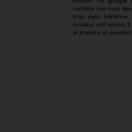
maison. Un groupe f
certains cas mais de
trop petit bénéfice 
coûteux soit amorti. Il
et prendre un excellent