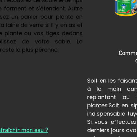
t recouvrez de sable le temps
e forment et s'étendent. Autre
lisez un panier pour plante en
la laine de verre si il y en as et
e plante ou vos tiges dedans
lissez de votre sable. La
reste la plus pérenne.
Commen
Soit en les faisan
à la main dan
replantant au
plantes.
Soit en si
indispensable tuy
Si vous effectue
derniers jours ava
raîchir mon eau ?