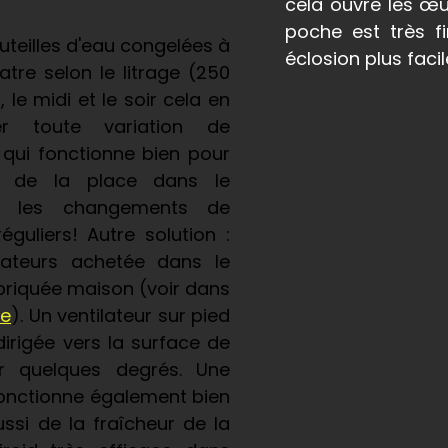
cela ouvre les œuf
poche est très f
outeilles d'eau congelées à
éclosion plus facil
tre selon le litrage (250
, le midi et le soir cela en
er toute variation de
 qui fonctionne bien pour
e de la place dans le
e les changements de
réguliers! Autre solution :
ateurs achetée dans le
riquée maison (voir dans
ce
). Un ventilateur sur pied
irigée vers la surface de
r quelques degrés. Une
fonctionne également bien
ussi de la fraîcheur de la