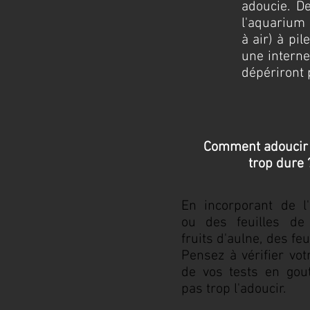
adoucie. D
l'aquarium 
à air) à pi
une interne
dépériront
Comment adoucir
trop dure 
En incorporant de l
ou des feuilles de
fruits d'aulne, des fe
Pensez à vérifier vot
de vos tests en gou
pas trop l'adoucir.