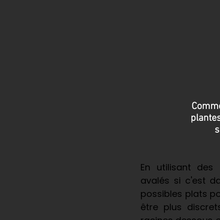
Commen
plantes
s
En utilisant des
avalés si c'est d
possibles plats p
être plus discre