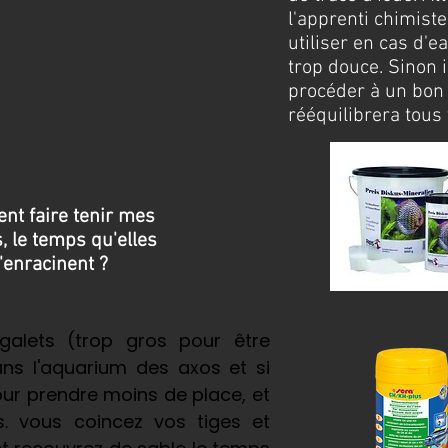
l'apprenti chimist
utiliser en cas d'
trop douce. Sinon i
procéder à un bon
rééquilibrera tous
t faire tenir mes
, le temps qu'elles
'enracinent ?
 galets (trop gros pour être
ans l'aquarium des axos et si
our prendre moins de place, et
ts. vous coincez vos tiges et