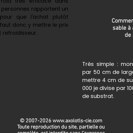
roid très efficace dans
s personnes rapportent un
pour que l'achat plutôt
Comment 
 faut donc y mettre le prix
sable à 
 refroidisseur.
de
Très simple : mo
par 50 cm de large
mettre 4 cm de sub
000 je divise par 1
de substrat.
© 2007-2026
www.axolotls-cie.com
Toute reproduction du site, partielle ou