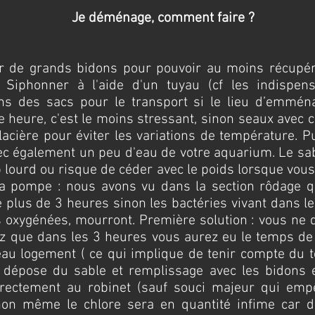
Je déménage, comment faire ?
r de grands bidons pour pouvoir au moins récupér
.
Siphonner à l'aide d'un tuyau (cf les indispen
ans des sacs pour le transport si le lieu d’emmé
 heure, c'est le moins stressant, sinon seaux avec c
acière pour éviter les variations de température. P
c également un peu d'eau de votre aquarium. Le sable
p lourd ou risque de céder avec le poids lorsque vous
la pompe : nous avons vu dans la section rôdage qu
e plus de 3 heures sinon les bactéries vivant dans le
s oxygénées, mourront. Première solution : vous ne
ez que dans les 3 heures vous aurez eu le temps de
eau logement ( ce qui implique de tenir compte du
, dépose du sable et remplissage avec les bidons 
irectement au robinet (sauf souci majeur qui empêc
sinon même le chlore sera en quantité infime car d