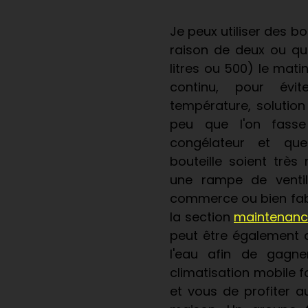
Je peux utiliser des b
raison de deux ou qua
litres ou 500) le matin
continu, pour évit
température, solution
peu que l'on fass
congélateur et qu
bouteille soient très 
une rampe de ventil
commerce ou bien fab
la section
maintenan
peut être également d
l'eau afin de gagne
climatisation mobile 
et vous de profiter a