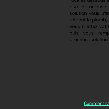
racines dessous e
que les racines s
solution vous uti
retirant le plomb, 
vous mettez votr
puis vous remp
première solution 
Comment raf