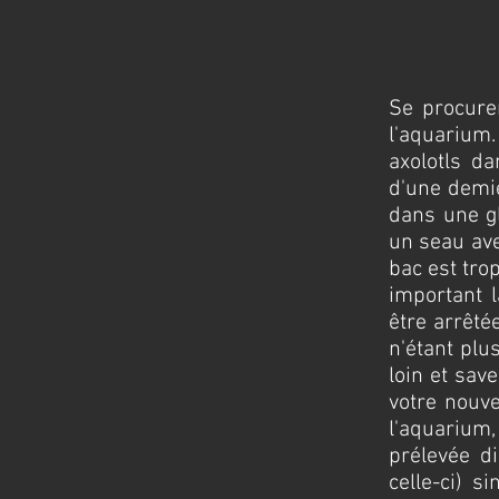
Se procure
l'aquarium
axolotls d
d'une demie
dans une gl
un seau ave
bac est tro
important 
être arrêté
n'étant plu
loin et sav
votre nouv
l'aquarium
prélevée d
celle-ci) 