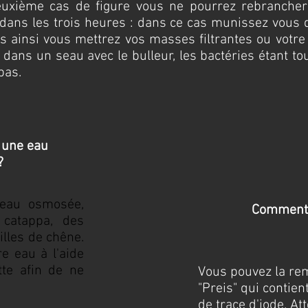
euxième cas de figure vous ne pourrez rebranche
dans les trois heures : dans ce cas munissez vous 
les ainsi vous mettrez vos masses filtrantes ou votre
 dans un seau avec le bulleur, les bactéries étant t
 pas.
 une eau
?
'eau osmosée,
Comment 
 catappa, des
uilles de chêne.
re eau à l'aide
tte afin de ne
Vous pouvez la rem
"Preis" qui contie
de trace d'iode. At