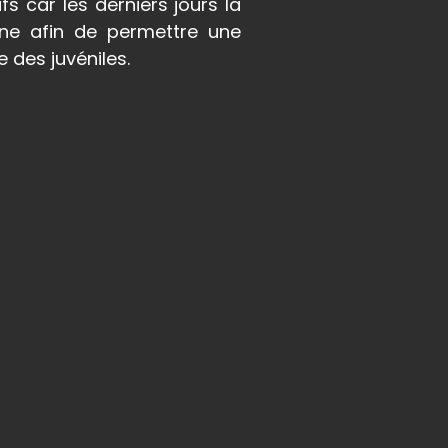
s car les derniers jours la
ine afin de permettre une
e des juvéniles.