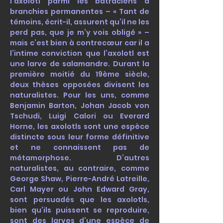
l’axolotl parmi les batraciens à
branchies permanentes – « Tant de
témoins, écrit-il, assurent qu’il ne les
perd pas, que je m’y vois obligé » –
mais c’est bien à contrecœur car il a
l’intime conviction que l’axolotl est
une larve de salamandre. Durant la
première moitié du 19ème siècle,
deux thèses opposées divisent les
naturalistes. Pour les uns, comme
Benjamin Barton, Johan Jacob von
Tschudi, Luigi Calori ou Everard
Horne, les axolotls sont une espèce
distincte sous leur forme définitive
et ne connaissent pas de
métamorphose. D’autres
naturalistes, au contraire, comme
George Shaw, Pierre-André Latreille,
Carl Mayer ou John Edward Gray,
sont persuadés que les axolotls,
bien qu’ils puissent se reproduire,
sont des larves d’une espèce de