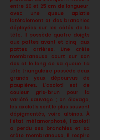
entre 20 et 25 cm de longueur,
avec une queue aplatie
latéralement et des branchies
déployées sur les côtés de la
tête. Il possède quatre doigts
aux pattes avant et cinq aux
pattes arrières. Une crête
membraneuse court sur son
dos et le long de sa queue. La
tête triangulaire possède deux
grands yeux dépourvus de
paupières. L’axolotl est de
couleur gris-brun pour la
variété sauvage ; en élevage,
les axolotls sont le plus souvent
dépigmentés, voire albinos. À
l’état métamorphosé, l’axolotl
a perdu ses branchies et sa
crête membraneuse, il respire