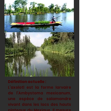
Définition actuelle :
L’axolotl est la forme larvaire
de l'Ambystoma mexicanum,
une espèce de salamandre
vivant dans les lacs des hauts
plateaux du Mexique. Il mesure