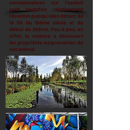
connaissances sur l’axolotl
sont toutefois relativement
récentes puisqu'elles datent de
la fin du 19ème siècle et du
début du 20ème. Peu à peu, en
effet, la science a découvert
les propriétés surprenantes de
cet animal.