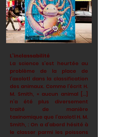
L’inclassabilité
La science s’est heurtée au
problème de la place de
l’axolotl dans la classification
des animaux. Comme l’écrit H.
M. Smith, « aucun animal […]
n’a été plus diversement
traité de manière
taxinomique que l’axolotl H. M.
Smith, : On a d’abord hésité à
le classer parmi les poissons