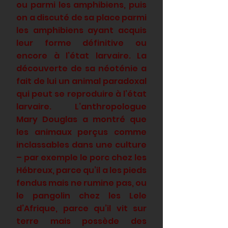
ou parmi les amphibiens, puis
on a discuté de sa place parmi
les amphibiens ayant acquis
leur forme définitive ou
encore à l’état larvaire. La
découverte de sa néoténie a
fait de lui un animal paradoxal
qui peut se reproduire à l’état
larvaire. L’anthropologue
Mary Douglas a montré que
les animaux perçus comme
inclassables dans une culture
– par exemple le porc chez les
Hébreux, parce qu’il a les pieds
fendus mais ne rumine pas, ou
le pangolin chez les Lele
d’Afrique, parce qu’il vit sur
terre mais possède des