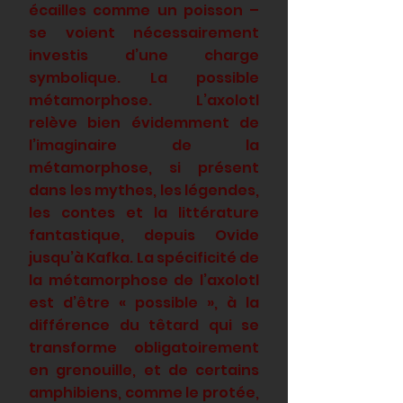
écailles comme un poisson –
se voient nécessairement
investis d’une charge
symbolique. La possible
métamorphose. L’axolotl
relève bien évidemment de
l’imaginaire de la
métamorphose, si présent
dans les mythes, les légendes,
les contes et la littérature
fantastique, depuis Ovide
jusqu’à Kafka. La spécificité de
la métamorphose de l’axolotl
est d’être « possible », à la
différence du têtard qui se
transforme obligatoirement
en grenouille, et de certains
amphibiens, comme le protée,