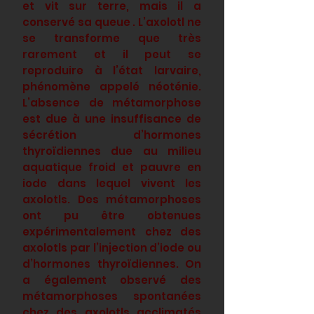
et vit sur terre, mais il a
conservé sa queue . L’axolotl ne
se transforme que très
rarement et il peut se
reproduire à l’état larvaire,
phénomène appelé néoténie.
L’absence de métamorphose
est due à une insuffisance de
sécrétion d’hormones
thyroïdiennes due au milieu
aquatique froid et pauvre en
iode dans lequel vivent les
axolotls. Des métamorphoses
ont pu être obtenues
expérimentalement chez des
axolotls par l’injection d’iode ou
d’hormones thyroïdiennes. On
a également observé des
métamorphoses spontanées
chez des axolotls acclimatés