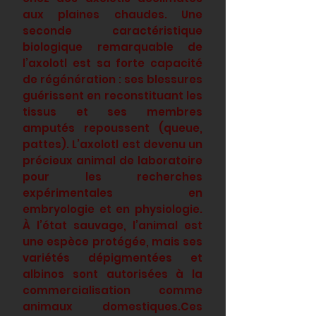
aux plaines chaudes. Une
seconde caractéristique
biologique remarquable de
l’axolotl est sa forte capacité
de régénération : ses blessures
guérissent en reconstituant les
tissus et ses membres
amputés repoussent (queue,
pattes). L’axolotl est devenu un
précieux animal de laboratoire
pour les recherches
expérimentales en
embryologie et en physiologie.
À l’état sauvage, l’animal est
une espèce protégée, mais ses
variétés dépigmentées et
albinos sont autorisées à la
commercialisation comme
animaux domestiques.Ces