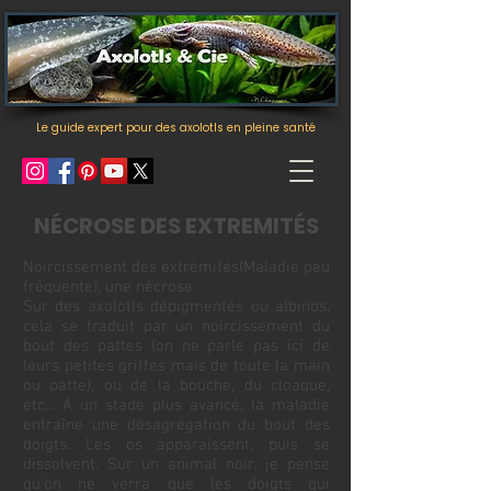
Le guide expert pour des axolotls en pleine santé
NÉCROSE DES EXTREMITÉS
Noircissement des extrémités(Maladie peu
fréquente), une nécrose.
Sur des axolotls dépigmentés ou albinos,
cela se traduit par un noircissement du
bout des pattes (on ne parle pas ici de
leurs petites griffes mais de toute la main
ou patte), ou de la bouche, du cloaque,
etc... A un stade plus avancé, la maladie
entraîne une désagrégation du bout des
doigts. Les os apparaissent, puis se
dissolvent. Sur un animal noir, je pense
qu'on ne verra que les doigts qui