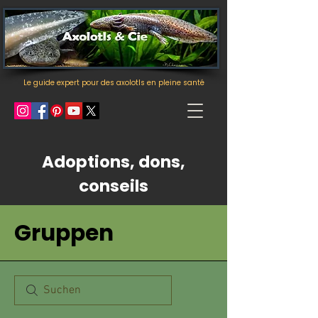
Le guide expert pour des axolotls en pleine santé
Adoptions, dons,
conseils
Gruppen