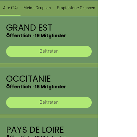
Alle (24)
Meine Gruppen
Empfohlene Gruppen
GRAND EST
Öffentlich
·
19 Mitglieder
Beitreten
OCCITANIE
Öffentlich
·
16 Mitglieder
Beitreten
PAYS DE LOIRE