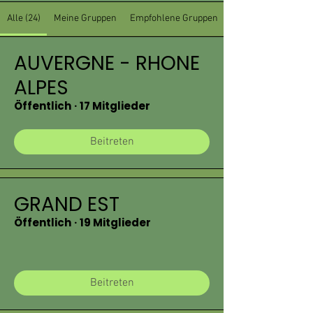
Alle (24)
Meine Gruppen
Empfohlene Gruppen
AUVERGNE - RHONE
ALPES
Öffentlich
·
17 Mitglieder
Beitreten
GRAND EST
Öffentlich
·
19 Mitglieder
Beitreten