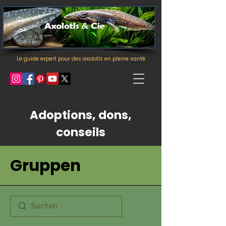
Le guide expert pour des axolotls en pleine santé
Adoptions, dons,
conseils
Gruppen