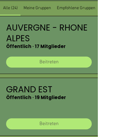
Alle (24)
Meine Gruppen
Empfohlene Gruppen
AUVERGNE - RHONE
ALPES
Öffentlich
·
17 Mitglieder
Beitreten
GRAND EST
Öffentlich
·
19 Mitglieder
Beitreten