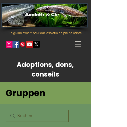
Le guide expert pour des axolotls en pleine santé
Adoptions, dons,
conseils
Gruppen